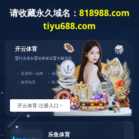
乐动网页版
欢迎光临乐动网页版-乐动（中国） 官网，全国咨询热线：18605375
网站乐动网页版
公司简介
产品展示
工程
>
您现在的位置：
网站乐动网页版
撬装多功能集油器
乐动网页版-乐动（中