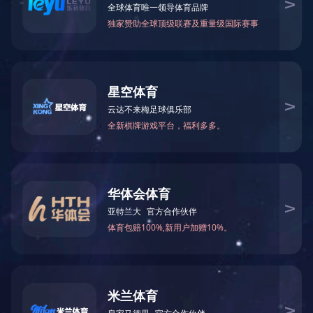
2026
1/16
乐动网页版-乐动（中国） 在船
被阅读：
1597次
乐动网页版-乐动（中国）
在船舶中扮演着重要的角色，其用途及特点可
一、用途
1.启动船舶主机及辅机：乐动网页版-乐动（中国） 可以储存足够的
求。
2.气笛鸣放：低压空气瓶还可以提供压缩空气给船舶的汽笛，使其能够
3.气动仪表和阀件操作：乐动网页版-乐动（中国） 能够为船舶上的气
4.紧急救援：在紧急情况下，乐动网页版-乐动（中国） 可以提供压缩
5.辅助其他设备：乐动网页版-乐动（中国） 还可以为船舶上的其他辅