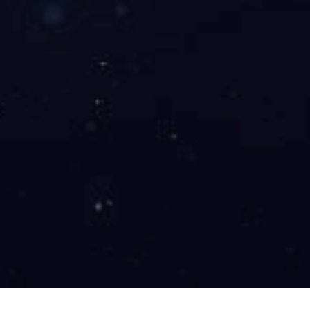
石油化工、
理的具体说
查看详
非标容
济宁非标容
查看详