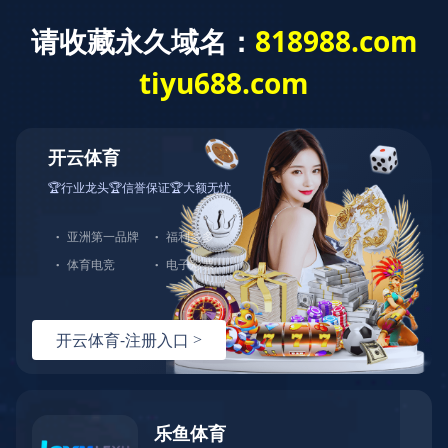
乐动网页版
欢迎光临乐动网页版-乐动（中国） 官网，全国咨询热线：18605375
网站乐动网页版
公司简介
产品展示
工程