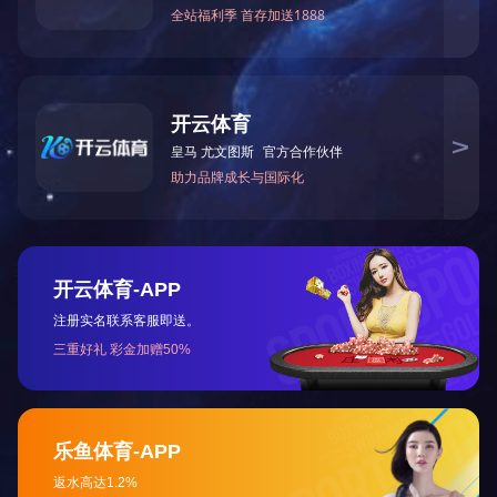
乐动网页版-乐动（中国）
乐动网页版-乐动（
微信
手机站
联