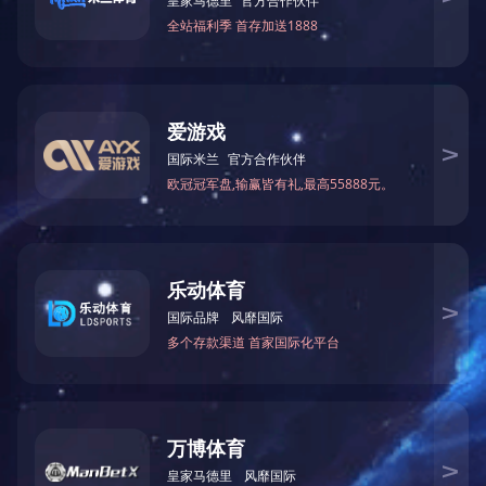
上一条:
乐动网页版-乐动（中国）
同类产品